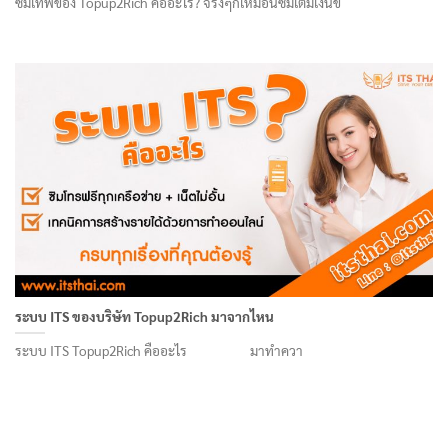
ซิมเทพของ Topup2Rich คืออะไร? จริงๆก็เหมือนซิมเติมเงินข
ระบบ ITS ของบริษัท Topup2Rich มาจากไหน
ระบบ ITS Topup2Rich คืออะไร มาทำควา