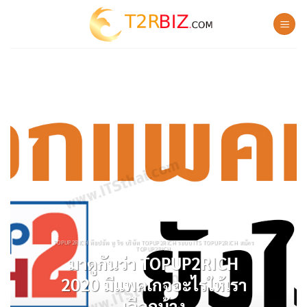
Skip
to
content
TOPUP2RICH ท๊อปอัพ ทู ริช บริษัท TOPUP2RICH ระบบ ITS TOPUP2RICH สมัคร
TOPUP2RICH
มาดูกันว่า TOPUP2RICH
2020 มีแพคเกจอะไรให้เรา
เลือกบ้าง