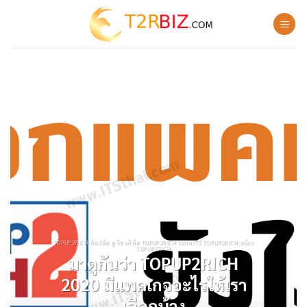
Skip
to
content
TOPUP2RICH ท๊อปอัพ ทู ริช บริษัท TOPUP2RICH ระบบ ITS TOPUP2RICH สมัคร
TOPUP2RICH
มาดูกันว่า TOPUP2RICH
2020 มีแพคเกจอะไรให้เรา
เลือกบ้าง